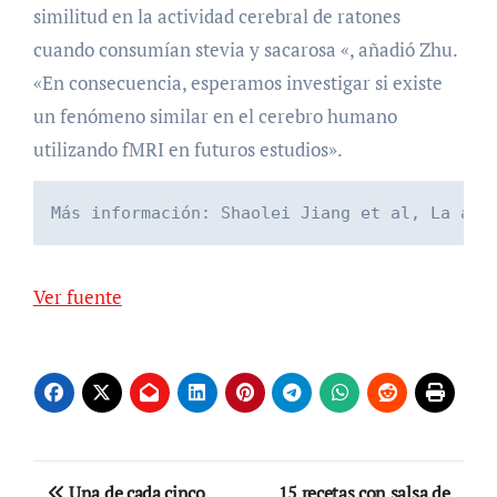
similitud en la actividad cerebral de ratones
cuando consumían stevia y sacarosa «, añadió Zhu.
«En consecuencia, esperamos investigar si existe
un fenómeno similar en el cerebro humano
utilizando fMRI en futuros estudios».
Más información: Shaolei Jiang et al, La act
Ver fuente
Navegación
Una de cada cinco
15 recetas con salsa de