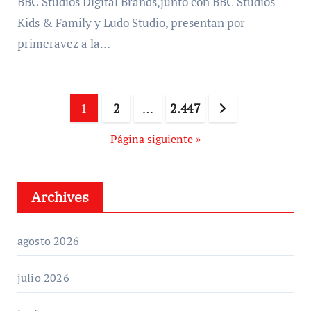
BBC Studios Digital Brands,junto con BBC Studios
Kids & Family y Ludo Studio, presentan por
primeravez a la…
Paginación
1
2
…
2.447
de
Página siguiente »
entradas
Archives
agosto 2026
julio 2026