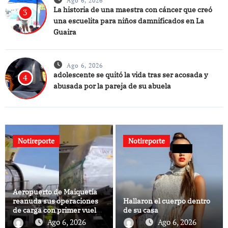
Ago 6, 2026
La historia de una maestra con cáncer que creó
3
una escuelita para niños damnificados en La
Guaira
Ago 6, 2026
adolescente se quitó la vida tras ser acosada y
4
abusada por la pareja de su abuela
Notireporte
Notireporte
Aeropuerto de Maiquetía
reanuda sus operaciones
Hallaron el cuerpo dentro
de carga con primer vuelo
de su casa
desde Panamá
Ago 6, 2026
Ago 6, 2026