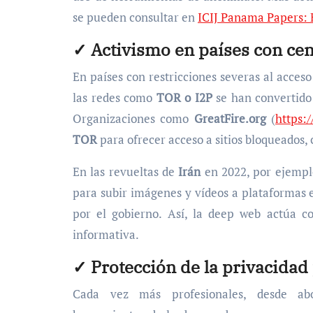
se pueden consultar en
ICIJ Panama Papers: 
✓ Activismo en países con ce
En países con restricciones severas al acce
las redes como
TOR o I2P
se han convertido 
Organizaciones como
GreatFire.org
(
https:/
TOR
para ofrecer acceso a sitios bloqueados
En las revueltas de
Irán
en 2022, por ejemplo
para subir imágenes y vídeos a plataformas 
por el gobierno. Así, la deep web actúa c
informativa.
✓ Protección de la privacidad
Cada vez más profesionales, desde abog