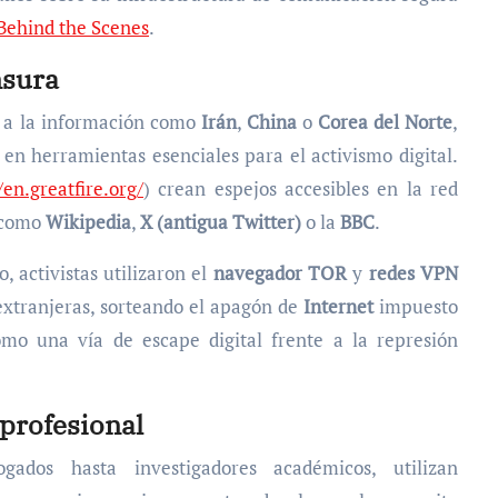
Behind the Scenes
.
nsura
so a la información como
Irán
,
China
o
Corea del Norte
,
en herramientas esenciales para el activismo digital.
/en.greatfire.org/
) crean espejos accesibles en la red
, como
Wikipedia
,
X (antigua Twitter)
o la
BBC
.
, activistas utilizaron el
navegador TOR
y
redes VPN
extranjeras, sorteando el apagón de
Internet
impuesto
omo una vía de escape digital frente a la represión
 profesional
ados hasta investigadores académicos, utilizan