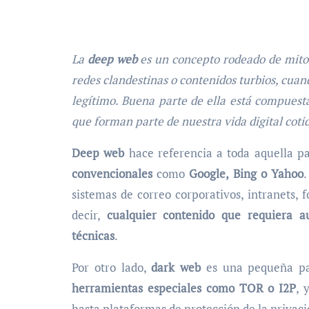
La
deep web
es un concepto rodeado de mitos
redes clandestinas o contenidos turbios, cua
legítimo. Buena parte de ella está compuesta
que forman parte de nuestra vida digital coti
Deep web
hace referencia a toda aquella p
convencionales
como
Google, Bing o Yahoo
.
sistemas de correo corporativos, intranets, f
decir,
cualquier contenido que requiera au
técnicas
.
Por otro lado,
dark web
es una pequeña pa
herramientas especiales como TOR o I2P
, 
hasta plataformas de protección de la privaci