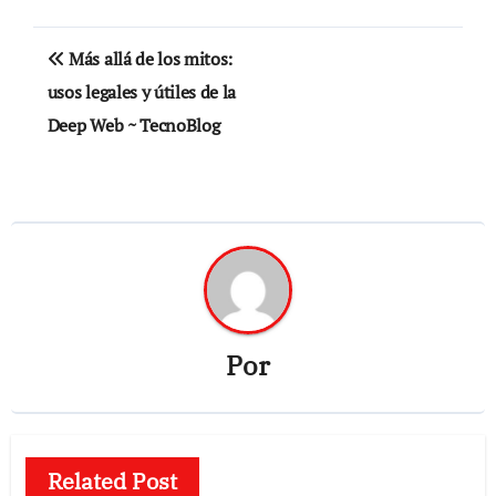
Navegación
Más allá de los mitos:
de
usos legales y útiles de la
Deep Web ~ TecnoBlog
entradas
Por
Related Post