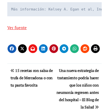
Más información: Kelsey A. Egan et al, Inges
Ver fuente
Navegación
15 recetas con salsa de
Una nueva estrategia de
de
trufa de Mercadona o con
tratamiento podría hacer
tu pasta favorita
que los niños con
entradas
neumonía regresen antes
del hospital – El Blog de
la Salud