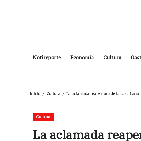
Ir
al
contenido
Notireporte
Economía
Cultura
Gas
Inicio
Cultura
La aclamada reapertura de la casa Larra
Cultura
La aclamada reaper