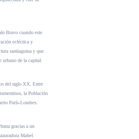
aín Bravo cuando este
ación ecléctica y
ctura santiaguina y que
e urbano de la capital.
os del siglo XX. Entre
cramentinos, la Población
arrio París-Londres.
urbana gracias a un
estauradora Mabel