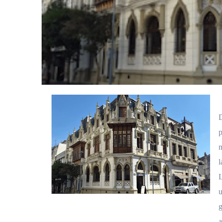
D
p
m
l
L
u
g
a