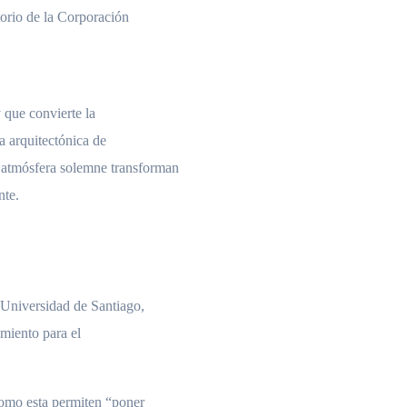
torio de la Corporación
y que convierte la
a arquitectónica de
a atmósfera solemne transforman
nte.
 Universidad de Santiago,
imiento para el
como esta permiten “poner