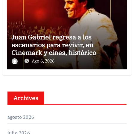
Juan Gabriel regresa a los
escenarios para revivir, en
Cinemark y cines, histórico
concierto en Palacio de Bellas Artes
Ago 6, 2026
Archives
agosto 2026
julio 2026