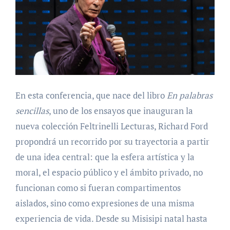
En esta conferencia, que nace del libro
En palabras
sencillas
, uno de los ensayos que inauguran la
nueva colección Feltrinelli Lecturas, Richard Ford
propondrá un recorrido por su trayectoria a partir
de una idea central: que la esfera artística y la
moral, el espacio público y el ámbito privado, no
funcionan como si fueran compartimentos
aislados, sino como expresiones de una misma
experiencia de vida. Desde su Misisipi natal hasta