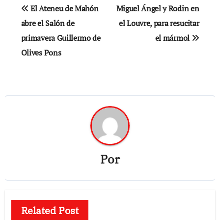
Navegación
El Ateneu de Mahón
Miguel Ángel y Rodin en
de
abre el Salón de
el Louvre, para resucitar
primavera Guillermo de
el mármol
entradas
Olives Pons
Por
Related Post