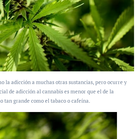
cial de adicción al cannabis es menor que el de la
 no tan grande como el tabaco o cafeína.