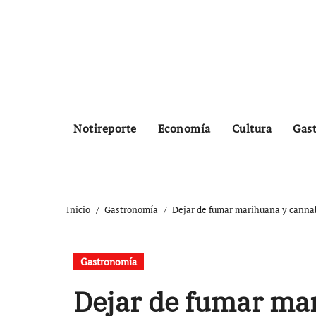
Ir
al
contenido
Notireporte
Economía
Cultura
Gas
Inicio
Gastronomía
Dejar de fumar marihuana y cannabi
Gastronomía
Dejar de fumar mar