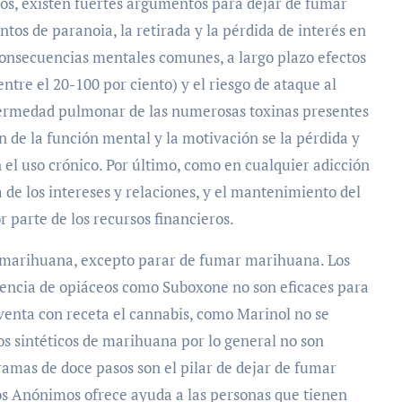
tos, existen fuertes argumentos para dejar de fumar
tos de paranoia, la retirada y la pérdida de interés en
 consecuencias mentales comunes, a largo plazo efectos
ntre el 20-100 por ciento) y el riesgo de ataque al
nfermedad pulmonar de las numerosas toxinas presentes
n de la función mental y la motivación se la pérdida y
l uso crónico. Por último, como en cualquier adicción
 de los intereses y relaciones, y el mantenimiento del
 parte de los recursos financieros.
marihuana, excepto parar de fumar marihuana. Los
nencia de opiáceos como Suboxone no son eficaces para
 venta con receta el cannabis, como Marinol no se
tos sintéticos de marihuana por lo general no son
ramas de doce pasos son el pilar de dejar de fumar
os Anónimos ofrece ayuda a las personas que tienen