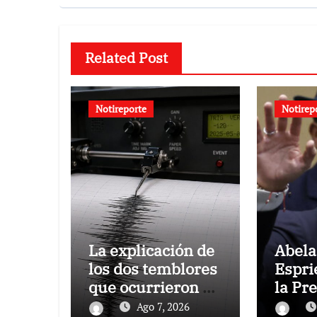
Related Post
Notireporte
Notirep
La explicación de
Abela
los dos temblores
Espri
que ocurrieron en
la Pr
Barquisimeto
medio
Ago 7, 2026