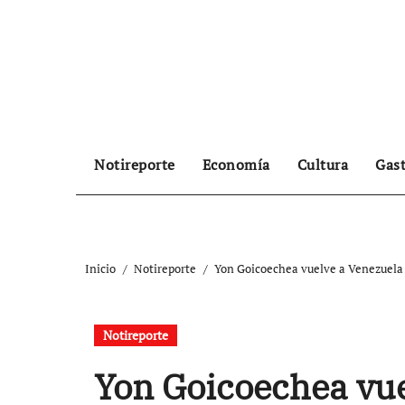
Ir
al
contenido
Notireporte
Economía
Cultura
Gas
Inicio
Notireporte
Yon Goicoechea vuelve a Venezuela
Notireporte
Yon Goicoechea vue