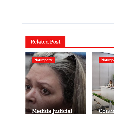
Related Post
Notireporte
Notirep
Medida judicial
Conti