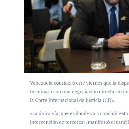
Venezuela consideró este viernes que la disputa con Guyana por el territorio del Esequibo
terminará con una negociación directa sin int
la Corte Internacional de Justicia (CIJ).
«La única vía, que es donde va a concluir esta 
intervención de terceros», manifestó el canci