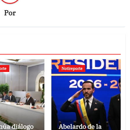
Por
orte
Notireporte
núa diálogo
Abelardo de la