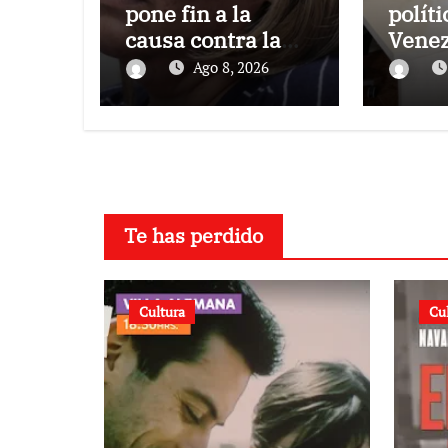
pone fin a la
políti
causa contra la
Venez
exjuex Afiuni
el gob
Ago 8, 2026
oposi
Te has perdido
Cultura
Cu