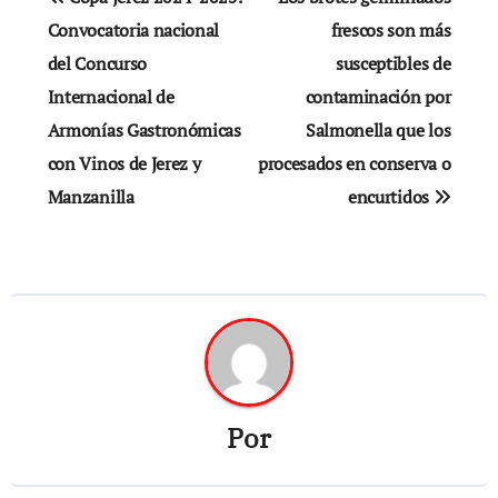
de
Convocatoria nacional
frescos son más
del Concurso
susceptibles de
entradas
Internacional de
contaminación por
Armonías Gastronómicas
Salmonella que los
con Vinos de Jerez y
procesados en conserva o
Manzanilla
encurtidos
Por