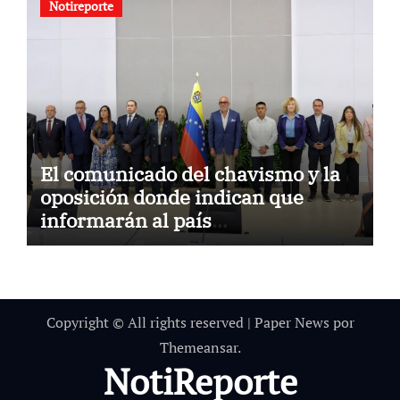
Notireporte
El comunicado del chavismo y la
oposición donde indican que
informarán al país
oportunamente sobre los avances
alcanzado
Copyright © All rights reserved
|
Paper News
por
Themeansar
.
NotiReporte