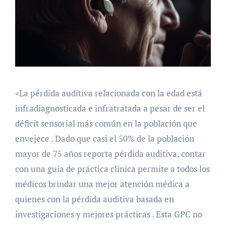
«La pérdida auditiva relacionada con la edad está
infradiagnosticada e infratratada a pesar de ser el
déficit sensorial más común en la población que
envejece . Dado que casi el 50% de la población
mayor de 75 años reporta pérdida auditiva, contar
con una guía de práctica clínica permite a todos los
médicos brindar una mejor atención médica a
quienes con la pérdida auditiva basada en
investigaciones y mejores prácticas . Esta GPC no