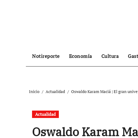
Ir
al
contenido
Notireporte
Economía
Cultura
Gas
Inicio
Actualidad
Oswaldo Karam Maciá | El gran unive
Actualidad
Oswaldo Karam Maci