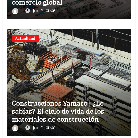
comercio global
Jun 2, 2026
Actualidad
Construcciones Yamaro | ¿Lo
sabías? El ciclo de vida de los
materiales de construcción
revoluciona eficiencia en proyectos
Jun 2, 2026
modernos