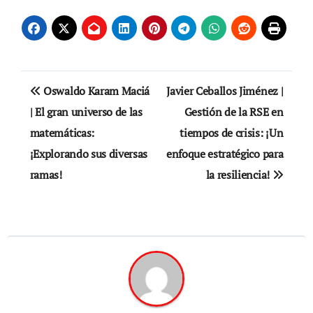
entradas
Navegación
Oswaldo Karam Maciá
Javier Ceballos Jiménez |
de
| El gran universo de las
Gestión de la RSE en
matemáticas:
tiempos de crisis: ¡Un
entradas
¡Explorando sus diversas
enfoque estratégico para
ramas!
la resiliencia!