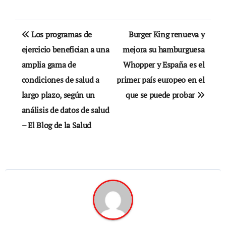
Navegación
Los programas de
Burger King renueva y
de
ejercicio benefician a una
mejora su hamburguesa
amplia gama de
Whopper y España es el
entradas
condiciones de salud a
primer país europeo en el
largo plazo, según un
que se puede probar
análisis de datos de salud
– El Blog de la Salud