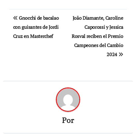
Navegación
Gnocchi de bacalao
João Diamante, Caroline
de
con guisantes de Jordi
Caporossi y Jessica
Cruz en Masterchef
Rosval reciben el Premio
entradas
Campeones del Cambio
2024
Por