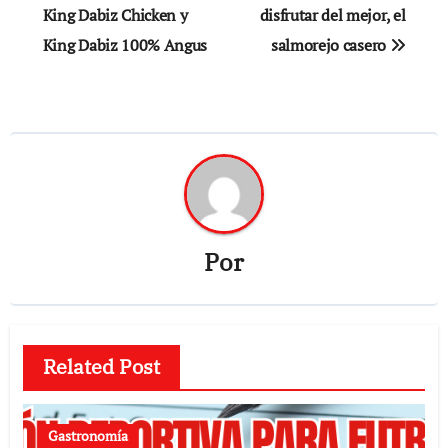
King Dabiz Chicken y
disfrutar del mejor, el
entradas
King Dabiz 100% Angus
salmorejo casero
Por
Related Post
Gastronomía