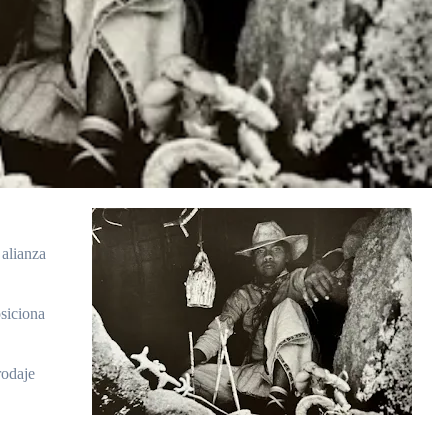
 alianza
siciona
rodaje