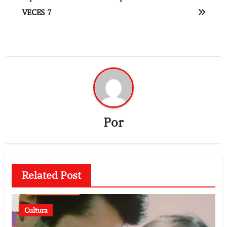
entradas
VECES 7
Por
Related Post
Cultura