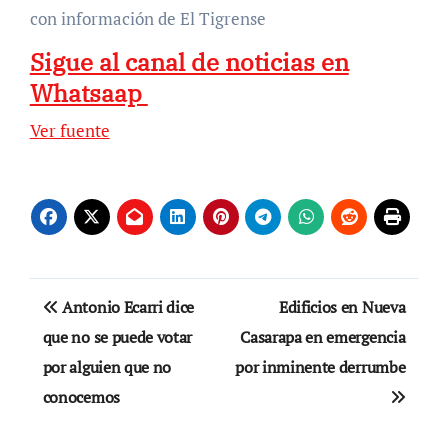
con información de El Tigrense
Sigue al canal de noticias en
Whatsaap
Ver fuente
Navegación
Antonio Ecarri dice
Edificios en Nueva
de
que no se puede votar
Casarapa en emergencia
por alguien que no
por inminente derrumbe
entradas
conocemos