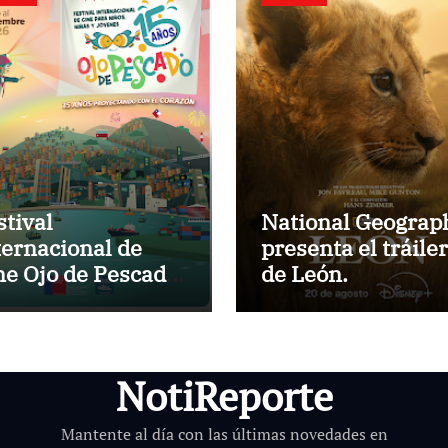
stival
National Geograp
ternacional de
presenta el tráiler
ne Ojo de Pescado
de León.
esenta la
ogramación oficial
 sus 15 años
NotiReporte
Mantente al día con las últimas novedades en