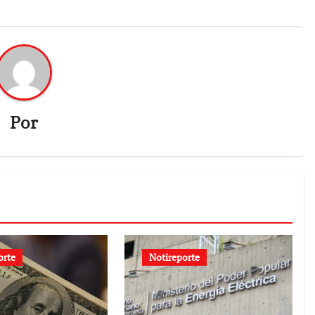
Por
orte
Notireporte