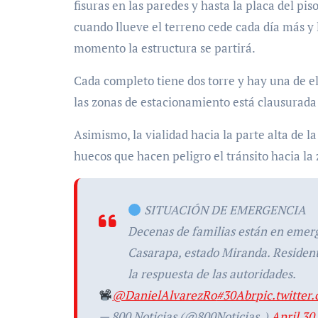
fisuras en las paredes y hasta la placa del pi
cuando llueve el terreno cede cada día más y
momento la estructura se partirá.
Cada completo tiene dos torre y hay una de e
las zonas de estacionamiento está clausurada 
Asimismo, la vialidad hacia la parte alta de l
huecos que hacen peligro el tránsito hacia la 
SITUACIÓN DE EMERGENCIA
Decenas de familias están en emerge
Casarapa, estado Miranda. Residen
la respuesta de las autoridades.
@DanielAlvarezRo
#30Abr
pic.twitt
— 800 Noticias (@800Noticias_)
April 30