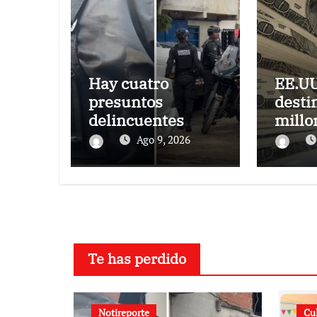
Hay cuatro
EE.UU
presuntos
desti
delincuentes
millo
abatidos
dólar
Ago 9, 2026
Colom
paque
segur
Te has perdido
Notireporte
Cu