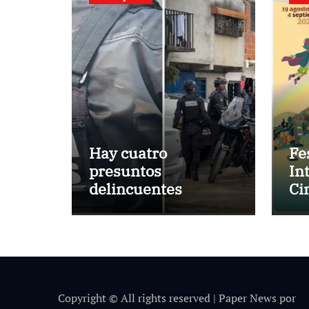
Hay cuatro
Fe
presuntos
In
delincuentes
Ci
abatidos
pr
pr
de
Copyright © All rights reserved
|
Paper News
por