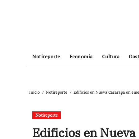
Ir
al
contenido
Notireporte
Economía
Cultura
Gas
Inicio
Notireporte
Edificios en Nueva Casarapa en em
Notireporte
Edificios en Nueva