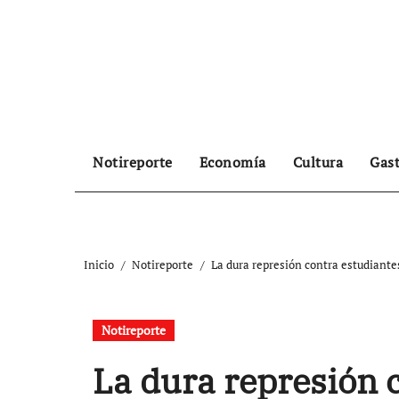
Ir
al
contenido
Notireporte
Economía
Cultura
Gas
Inicio
Notireporte
La dura represión contra estudiante
Notireporte
La dura represión 