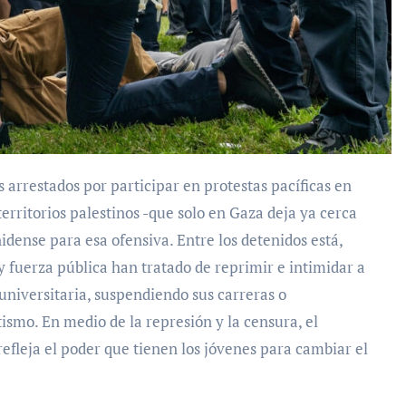
territorios palestinos -que solo en Gaza deja ya cerca
idense para esa ofensiva. Entre los detenidos está,
 y fuerza pública han tratado de reprimir e intimidar a
 universitaria, suspendiendo sus carreras o
ismo. En medio de la represión y la censura, el
efleja el poder que tienen los jóvenes para cambiar el