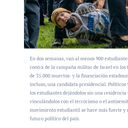
En dos semanas, van al menos 900 estudiantes arrestados por participar en protestas pacíficas en
contra de la campaña militar de Israel en los 
de 35.000 muertos- y la financiación estadoun
incluso, una candidata presidencial. Políticos
los estudiantes dejándolos sin una residencia
vinculándolos con el terrorismo o el antisemit
movimiento estudiantil se hace más fuerte y r
futuro político del país.