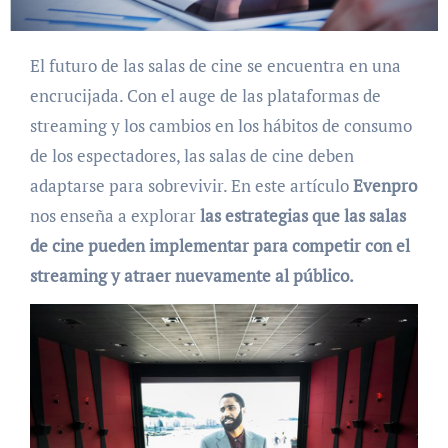
El futuro de las salas de cine se encuentra en una
encrucijada. Con el auge de las plataformas de
streaming y los cambios en los hábitos de consumo
de los espectadores, las salas de cine deben
adaptarse para sobrevivir. En este artículo
Evenpro
nos enseña a explorar
las estrategias que las salas
de cine pueden implementar para competir con el
streaming y atraer nuevamente al público.