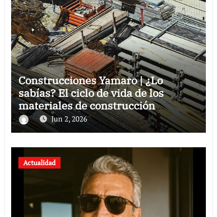
Construcciones Yamaro | ¿Lo
sabías? El ciclo de vida de los
materiales de construcción
revoluciona eficiencia en proyectos
Jun 2, 2026
modernos
Actualidad