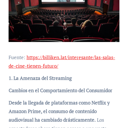
Fuente:
https://billiken.lat/interesante/las-salas-
de-cine-tienen-futuro/
1. La Amenaza del Streaming
Cambios en el Comportamiento del Consumidor
Desde la llegada de plataformas como Netflix y
Amazon Prime, el consumo de contenido
audiovisual ha cambiado drásticamente.
Los