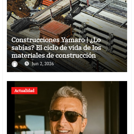
Construcciones Yamaro | ¿Lo
sabías? El ciclo de vida de los
materiales de construcción
revoluciona eficiencia en proyectos
Jun 2, 2026
modernos
Actualidad