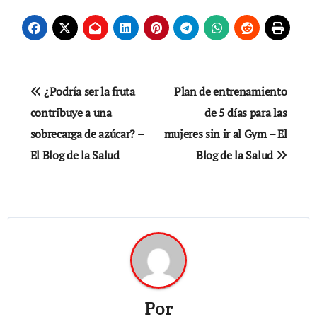
Navegación
¿Podría ser la fruta
Plan de entrenamiento
de
contribuye a una
de 5 días para las
sobrecarga de azúcar? –
mujeres sin ir al Gym – El
entradas
El Blog de la Salud
Blog de la Salud
Por