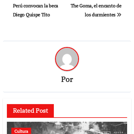
de
Perú convocan la beca
The Goma, el encanto de
Diego Quispe Tito
los durmientes
entradas
Por
Related Post
Cultura