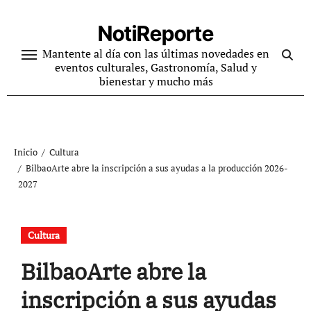
Ir
al
NotiReporte
contenido
Mantente al día con las últimas novedades en
eventos culturales, Gastronomía, Salud y
bienestar y mucho más
Inicio
Cultura
BilbaoArte abre la inscripción a sus ayudas a la producción 2026-
2027
Cultura
BilbaoArte abre la
inscripción a sus ayudas