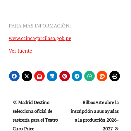
PARA MÁS INFORMACIÓN:
www.ccincagarcilaso.gob.pe
Ver fuente
Navegación
Madrid Destino
BilbaoArte abre la
de
selecciona oficial de
inscripción a sus ayudas
sastrería para el Teatro
a la producción 2026-
entradas
Circo Price
2027