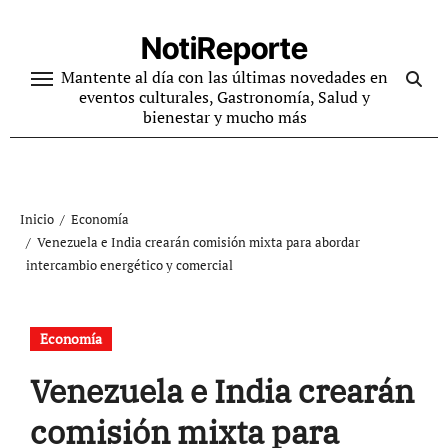
Ir
al
NotiReporte
contenido
Mantente al día con las últimas novedades en
eventos culturales, Gastronomía, Salud y
bienestar y mucho más
Inicio
Economía
Venezuela e India crearán comisión mixta para abordar
intercambio energético y comercial
Economía
Venezuela e India crearán
comisión mixta para