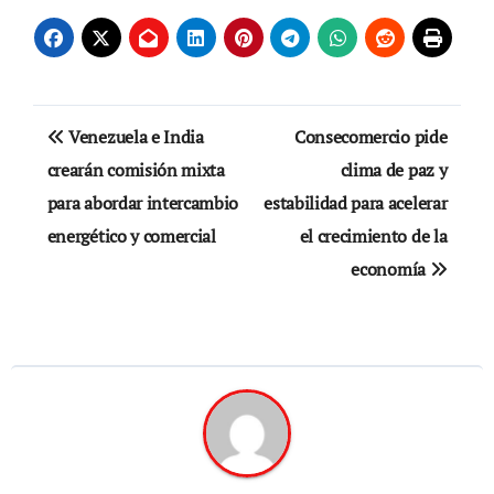
Navegación
Venezuela e India
Consecomercio pide
de
crearán comisión mixta
clima de paz y
para abordar intercambio
estabilidad para acelerar
entradas
energético y comercial
el crecimiento de la
economía