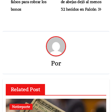
de
falsos para cobrar los
de abejas dejó al menos
bonos
32 heridos en Falcón
entradas
Por
Related Post
Notireporte