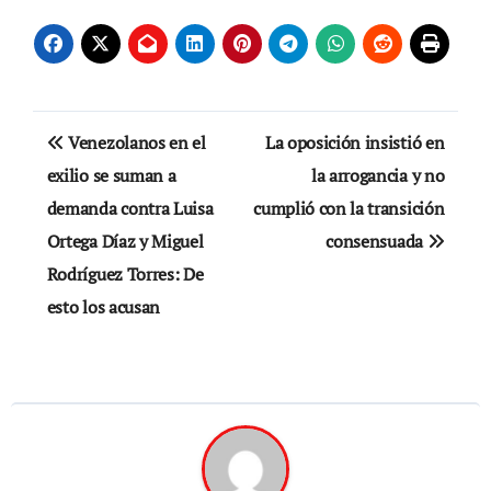
Navegación
Venezolanos en el
La oposición insistió en
de
exilio se suman a
la arrogancia y no
demanda contra Luisa
cumplió con la transición
entradas
Ortega Díaz y Miguel
consensuada
Rodríguez Torres: De
esto los acusan