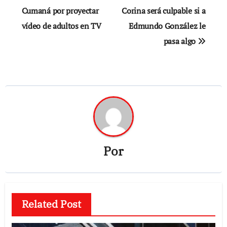
Cumaná por proyectar
Corina será culpable si a
entradas
vídeo de adultos en TV
Edmundo González le
pasa algo
Por
Related Post