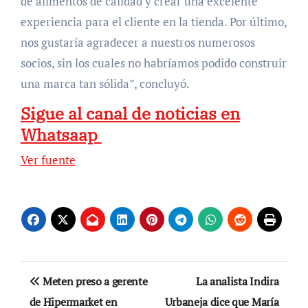
de alimentos de calidad y crear una excelente
experiencia para el cliente en la tienda. Por último,
nos gustaría agradecer a nuestros numerosos
socios, sin los cuales no habríamos podido construir
una marca tan sólida”, concluyó.
Sigue al canal de noticias en
Whatsaap
Ver fuente
Navegación
Meten preso a gerente
La analista Indira
de
de Hipermarket en
Urbaneja dice que María