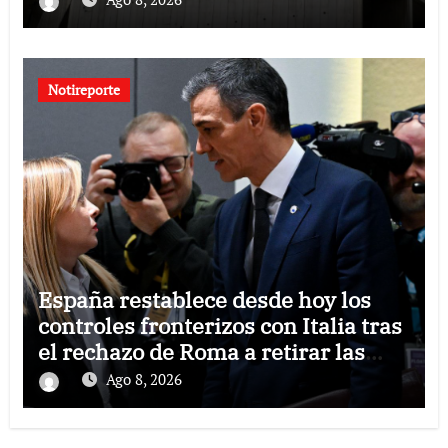
Notireporte
España restablece desde hoy los
controles fronterizos con Italia tras
el rechazo de Roma a retirar las
restricciones
Ago 8, 2026