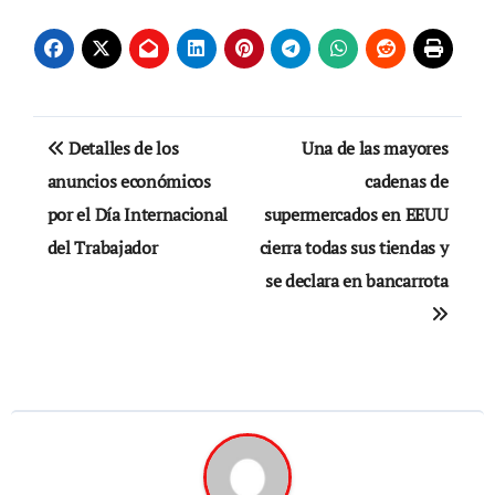
Navegación
Detalles de los
Una de las mayores
de
anuncios económicos
cadenas de
por el Día Internacional
supermercados en EEUU
entradas
del Trabajador
cierra todas sus tiendas y
se declara en bancarrota