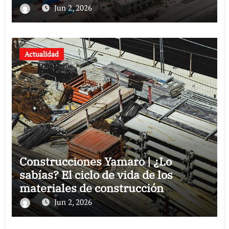
Jun 2, 2026
Actualidad
Construcciones Yamaro | ¿Lo
sabías? El ciclo de vida de los
materiales de construcción
revoluciona eficiencia en proyectos
Jun 2, 2026
modernos