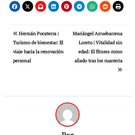
entradas
Navegación
Hermán Pocaterra |
Mariángel Arruebarrena
de
Turismo de bienestar: El
Loreto | Vitalidad sin
viaje hacia la renovación
edad: El fitness como
entradas
personal
aliado tras los cuarenta
Por