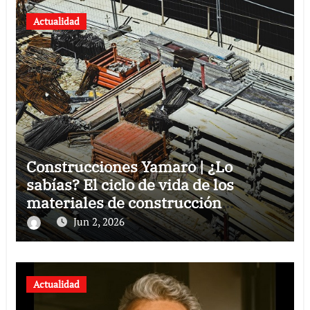
Actualidad
Construcciones Yamaro | ¿Lo
sabías? El ciclo de vida de los
materiales de construcción
revoluciona eficiencia en proyectos
Jun 2, 2026
modernos
Actualidad