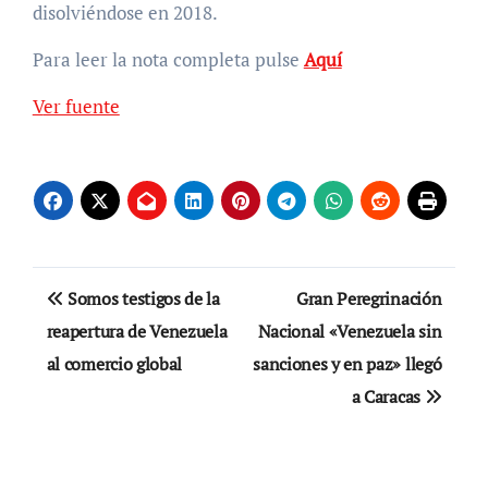
disolviéndose en 2018.
Para leer la nota completa pulse
Aquí
Ver fuente
Navegación
Somos testigos de la
Gran Peregrinación
de
reapertura de Venezuela
Nacional «Venezuela sin
al comercio global
sanciones y en paz» llegó
entradas
a Caracas