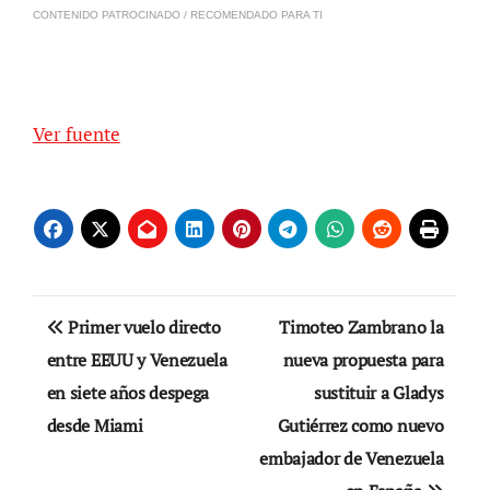
CONTENIDO PATROCINADO / RECOMENDADO PARA TI
Ver fuente
Navegación
Primer vuelo directo
Timoteo Zambrano la
de
entre EEUU y Venezuela
nueva propuesta para
en siete años despega
sustituir a Gladys
entradas
desde Miami
Gutiérrez como nuevo
embajador de Venezuela