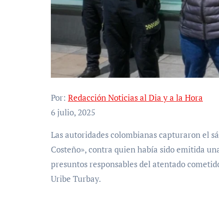
Por:
Redacción Noticias al Dia y a la Hora
6 julio, 2025
Las autoridades colombianas capturaron el sábado a Elder José Arteaga Hernández, alias «El
Costeño», contra quien había sido emitida una
presuntos responsables del atentado cometido
Uribe Turbay.