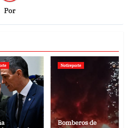
Por
orte
Notireporte
ña
Bomberos de