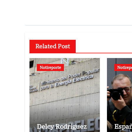
Related Post
Notireporte
Notirep
Delcy Rodríguez
Espa