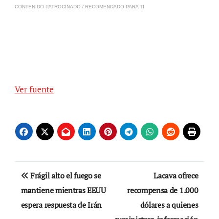
CONTENIDO PATROCINADO / RECOMENDADO PARA TI
Ver fuente
Navegación
Frágil alto el fuego se
Lacava ofrece
de
mantiene mientras EEUU
recompensa de 1.000
espera respuesta de Irán
dólares a quienes
entradas