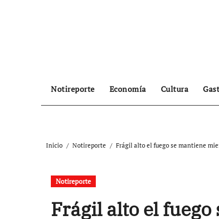
Ir
al
contenido
Notireporte
Economía
Cultura
Gas
Inicio
Notireporte
Frágil alto el fuego se mantiene mi
Notireporte
Frágil alto el fueg