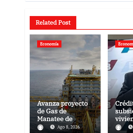
Related Post
Economía
Econom
Avanza proyecto
Crédi
de Gas de
subsi
Manatee de
vivie
Compañía
una t
Ago 8, 2026