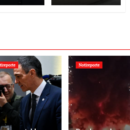
aliza
10 de agosto de
ración de
2026
eles
tireporte
Notireporte