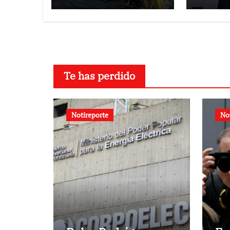
Nacional de Gas
se an
de Trinidad y
exone
Tobago
aranc
Te has perdido
Notireporte
No