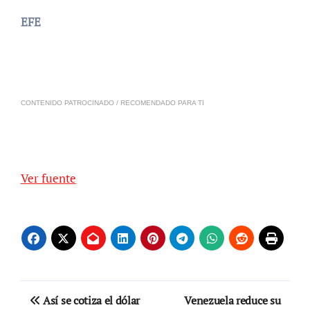
EFE
CONTENIDO PATROCINADO / RECOMENDADO PARA TI
Ver fuente
Navegación
Así se cotiza el dólar
Venezuela reduce su