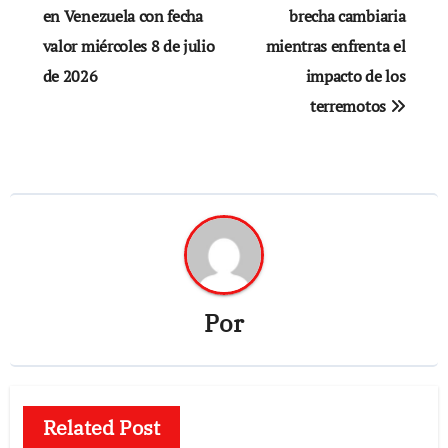
de
en Venezuela con fecha
brecha cambiaria
valor miércoles 8 de julio
mientras enfrenta el
entradas
de 2026
impacto de los
terremotos
Por
Related Post