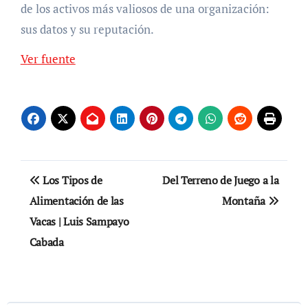
de los activos más valiosos de una organización:
sus datos y su reputación.
Navegación
Ver fuente
de
entradas
Navegación
Los Tipos de
Del Terreno de Juego a la
de
Alimentación de las
Montaña
Vacas | Luis Sampayo
entradas
Cabada