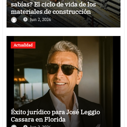
sabías? El ciclo de vida de los
materiales de construcción
revoluciona eficiencia en proyectos
Jun 2, 2026
modernos
Actualidad
Éxito jurídico para José Leggio
Cassara en Florida
Jun 2, 2026