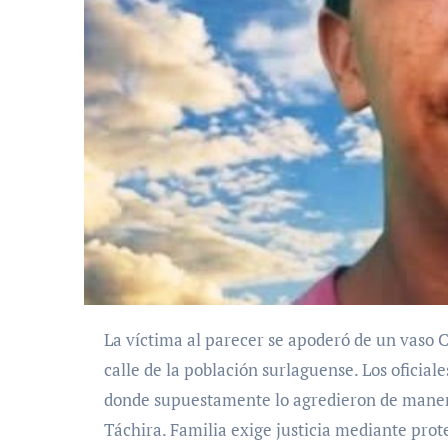
La víctima al parecer se apoderó de un vaso Contigo que estaba en una patrulla estacionada en una
calle de la población surlaguense. Los oficial
donde supuestamente lo agredieron de manera 
Táchira. Familia exige justicia mediante prote