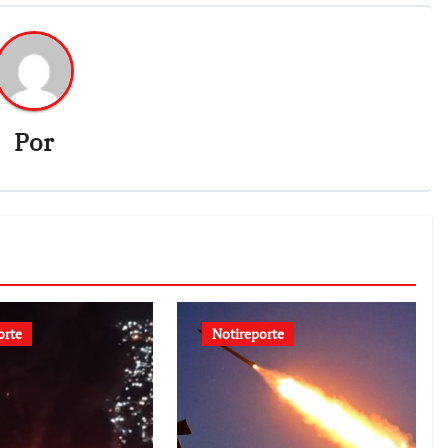
Por
orte
Notireporte