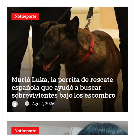
Notireporte
Murió Luka, la perrita de rescate
española que ayudó a buscar
sobrevivientes bajo los escombros
tras los terremotos
Ago 7, 2026
Notireporte