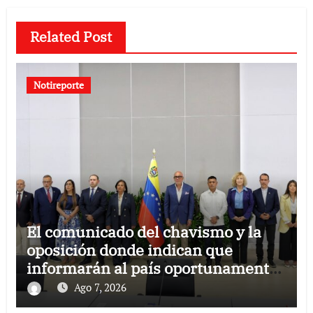
Related Post
Notireporte
El comunicado del chavismo y la
oposición donde indican que
informarán al país oportunamente
sobre los avances alcanzado
Ago 7, 2026