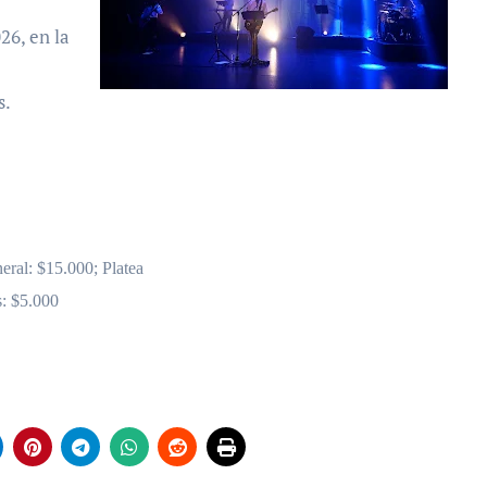
26, en la
s.
neral: $15.000; Platea
s: $5.000