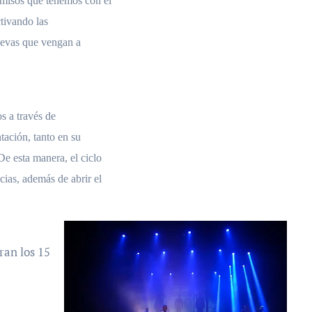
omisos que tenemos con el
ctivando las
nuevas que vengan a
os a través de
tación, tanto en su
De esta manera, el ciclo
cias, además de abrir el
ran los 15