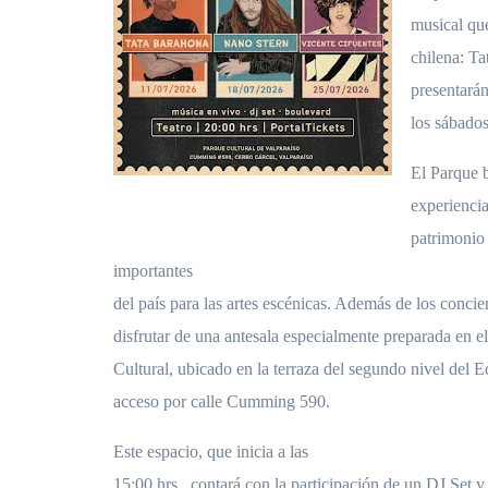
musical que
chilena: Ta
presentará
los sábados
El Parque 
experienci
patrimonio 
importantes
del país para las artes escénicas. Además de los concie
disfrutar de una antesala especialmente preparada en 
Cultural, ubicado en la terraza del segundo nivel del E
acceso por calle Cumming 590.
Este espacio, que inicia a las
15:00 hrs., contará con la participación de un DJ Set y 