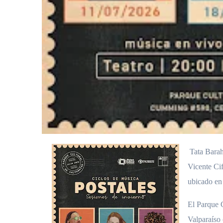
Tata Bar
Vicente Cif
ubicado en 
El Parque 
Valparaíso 