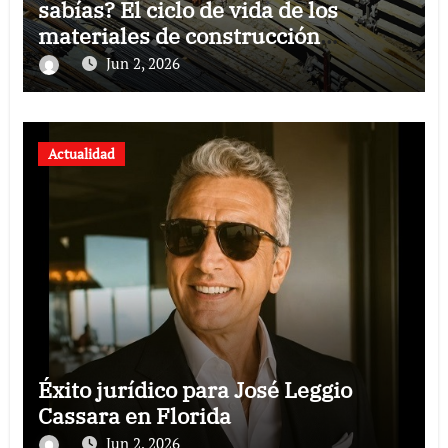
sabías? El ciclo de vida de los
materiales de construcción
revoluciona eficiencia en proyectos
Jun 2, 2026
modernos
Actualidad
Éxito jurídico para José Leggio
Cassara en Florida
Jun 2, 2026