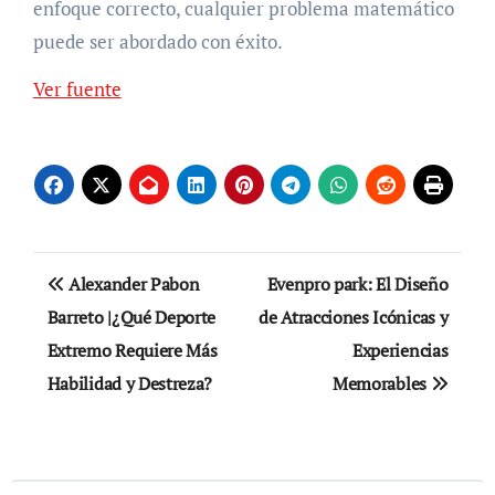
enfoque correcto, cualquier problema matemático
puede ser abordado con éxito.
Navegación
Ver fuente
de
entradas
Navegación
Alexander Pabon
Evenpro park: El Diseño
de
Barreto |¿Qué Deporte
de Atracciones Icónicas y
Extremo Requiere Más
Experiencias
entradas
Habilidad y Destreza?
Memorables