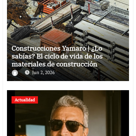
Construcciones Yamaro | ¿Lo
sabías? El ciclo de vida de los
materiales de construcción
revoluciona eficiencia en proyectos
Jun 2, 2026
modernos
Actualidad