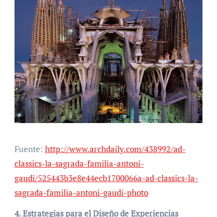
Fuente:
http://www.archdaily.com/438992/ad-
classics-la-sagrada-familia-antoni-
gaudi/525443b3e8e44ecb1700066a-ad-classics-la-
sagrada-familia-antoni-gaudi-photo
4. Estrategias para el Diseño de Experiencias