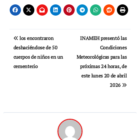
Navegación
los encontraron
INAMEH presentó las
de
deshaciéndose de 50
Condiciones
cuerpos de niños en un
Meteorológicas para las
entradas
cementerio
próximas 24 horas, de
este lunes 20 de abril
2026