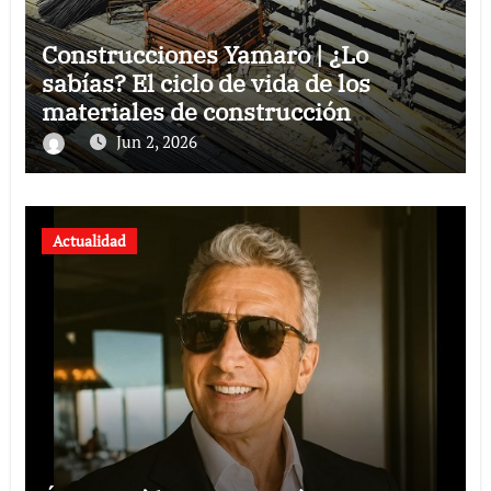
Construcciones Yamaro | ¿Lo
sabías? El ciclo de vida de los
materiales de construcción
revoluciona eficiencia en proyectos
Jun 2, 2026
modernos
Actualidad