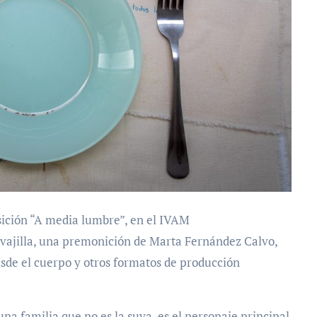
osición “A media lumbre”, en el IVAM
 vajilla, una premonición de Marta Fernández Calvo,
desde el cuerpo y otros formatos de producción
na familia que no es la suya, es el personaje principal